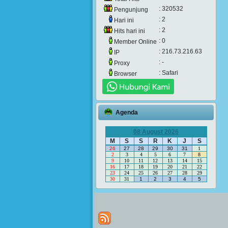
: 320532
Pengunjung
: 2
Hari ini
: 2
Hits hari ini
: 0
Member Online
: 216.73.216.63
IP
: -
Proxy
: Safari
Browser
Agenda
08 August 2026
M
S
S
R
K
J
S
26
27
28
29
30
31
1
2
3
4
5
6
7
8
9
10
11
12
13
14
15
16
17
18
19
20
21
22
23
24
25
26
27
28
29
30
31
1
2
3
4
5