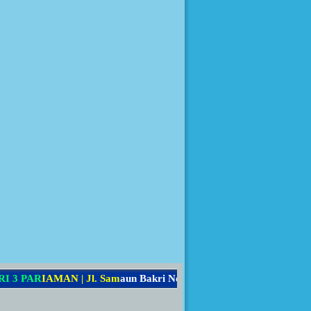
3
P
A
R
I
A
M
A
N
|
J
l
.
S
a
m
a
u
n
B
a
k
r
i
N
o
.
7
8
,
K
e
c
.
P
a
r
i
a
m
a
n
S
e
l
a
t
a
n
,
K
o