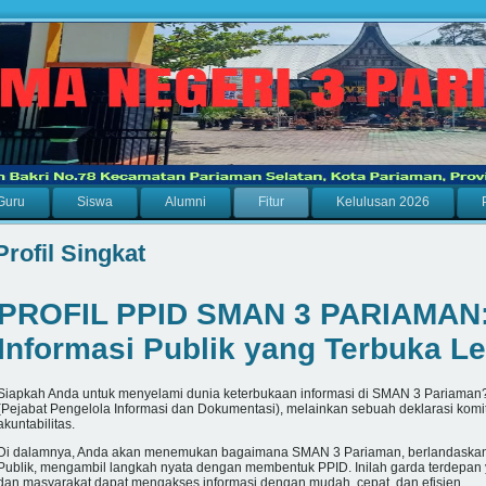
Guru
Siswa
Alumni
Fitur
Kelulusan 2026
Profil Singkat
PROFIL PPID SMAN 3 PARIAMAN:
Informasi Publik yang Terbuka Le
Siapkah Anda untuk menyelami dunia keterbukaan informasi di SMAN 3 Pariaman?
(Pejabat Pengelola Informasi dan Dokumentasi), melainkan sebuah deklarasi komi
akuntabilitas.
Di dalamnya, Anda akan menemukan bagaimana SMAN 3 Pariaman, berlandaskan
Publik, mengambil langkah nyata dengan membentuk PPID. Inilah garda terdepan
dan masyarakat dapat mengakses informasi dengan mudah, cepat, dan efisien.