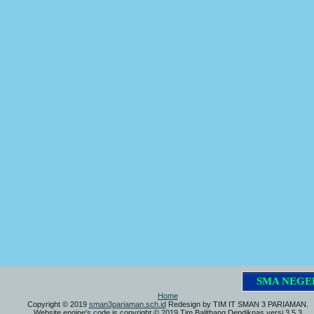
S
M
A
N
E
G
E
R
I
Home
Copyright © 2019
sman3pariaman.sch.id
Redesign by TIM IT SMAN 3 PARIAMAN.
Website engine's code is copyright © 2019 Tim Balitbang Depdiknas versi 3.5.3