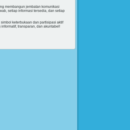
ntang membangun jembatan komunikasi
b, setiap informasi tersedia, dan setiap
mbol keterbukaan dan partisipasi aktif
nformatif, transparan, dan akuntabel!