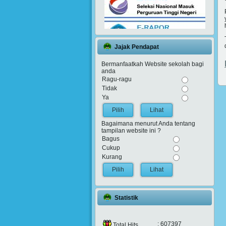
Jajak Pendapat
Bermanfaatkah Website sekolah bagi
anda
Ragu-ragu
Tidak
Ya
Lihat
Bagaimana menurut Anda tentang
tampilan website ini ?
Bagus
Cukup
Kurang
Lihat
Statistik
: 607397
Total Hits