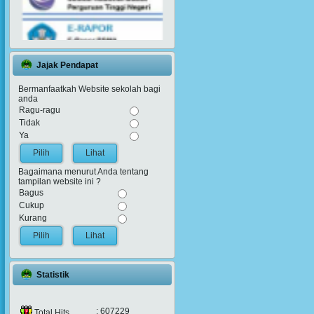
Jajak Pendapat
Bermanfaatkah Website sekolah bagi
anda
Ragu-ragu
Tidak
Ya
Lihat
Bagaimana menurut Anda tentang
tampilan website ini ?
Bagus
Cukup
Kurang
Lihat
Statistik
: 607229
Total Hits