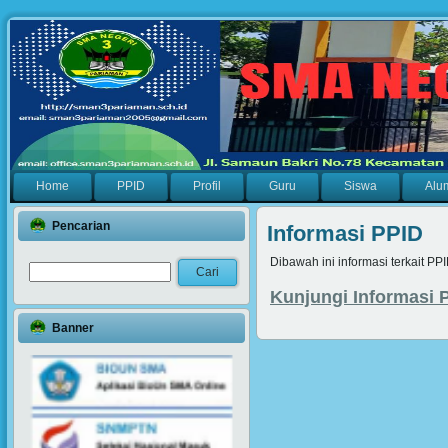
Home
PPID
Profil
Guru
Siswa
Alu
Pencarian
Informasi PPID
Dibawah ini informasi terkait 
Kunjungi Informasi
Banner