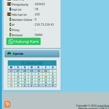
: 320422
Pengunjung
: 78
Hari ini
: 102
Hits hari ini
: 0
Member Online
: 216.73.216.41
IP
: -
Proxy
: Safari
Browser
Agenda
07 August 2026
M
S
S
R
K
J
S
26
27
28
29
30
31
1
2
3
4
5
6
7
8
9
10
11
12
13
14
15
16
17
18
19
20
21
22
23
24
25
26
27
28
29
30
31
1
2
3
4
5
Copyright © 2019
sman3par
Website engine's code is 