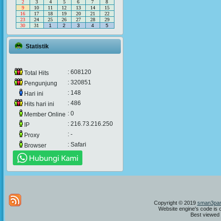
2
3
4
5
6
7
8
9
10
11
12
13
14
15
16
17
18
19
20
21
22
23
24
25
26
27
28
29
30
31
1
2
3
4
5
Statistik
: 608120
Total Hits
: 320851
Pengunjung
: 148
Hari ini
: 486
Hits hari ini
: 0
Member Online
: 216.73.216.250
IP
: -
Proxy
: Safari
Browser
Copyright © 2019
sman3par
Website engine's code is 
Best viewed i