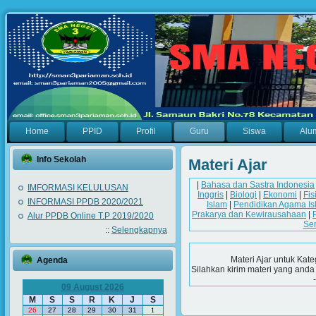
Home
PPID
Profil
Guru
Siswa
Alu
Info Sekolah
Materi Ajar
|
Bahasa dan Sastra Indonesia
IMFORMASI KELULUSAN
Inggris
|
Biologi
|
Ekonomi
|
Fis
INFORMASI PPDB 2020/2021
Islam
|
Pendidikan Agama Is
Prakarya dan Kewirausahaan
|
Alur PPDB Online T.P 2019/2020
Se
::
Selengkapnya
Materi Ajar untuk Kate
Agenda
Silahkan kirim materi yang anda
09 August 2026
M
S
S
R
K
J
S
26
27
28
29
30
31
1