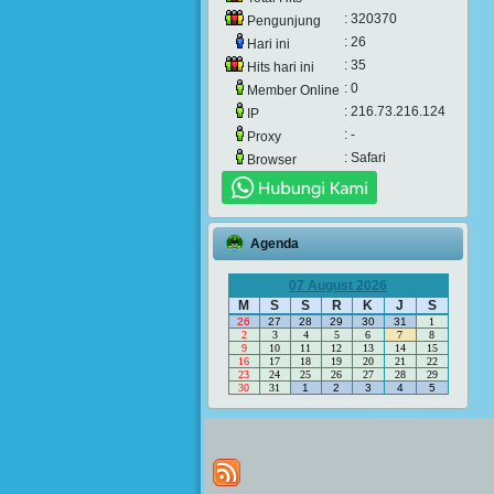
: 320370
Pengunjung
: 26
Hari ini
: 35
Hits hari ini
: 0
Member Online
: 216.73.216.124
IP
: -
Proxy
: Safari
Browser
Agenda
07 August 2026
M
S
S
R
K
J
S
26
27
28
29
30
31
1
2
3
4
5
6
7
8
9
10
11
12
13
14
15
16
17
18
19
20
21
22
23
24
25
26
27
28
29
30
31
1
2
3
4
5