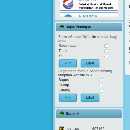
Jajak Pendapat
Bermanfaatkah Website sekolah bagi
anda
Ragu-ragu
Tidak
Ya
Lihat
Bagaimana menurut Anda tentang
tampilan website ini ?
Bagus
Cukup
Kurang
Lihat
Statistik
: 607162
Total Hits