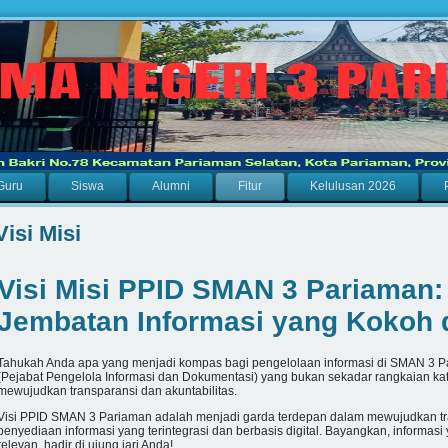
Guru
Siswa
Alumni
Fitur
Kelulusan 2026
Visi Misi
Visi Misi PPID SMAN 3 Pariama
Jembatan Informasi yang Kokoh 
Tahukah Anda apa yang menjadi kompas bagi pengelolaan informasi di SMAN 3 Par
(Pejabat Pengelola Informasi dan Dokumentasi) yang bukan sekadar rangkaian kat
mewujudkan transparansi dan akuntabilitas.
Visi PPID SMAN 3 Pariaman adalah menjadi garda terdepan dalam mewujudkan tra
penyediaan informasi yang terintegrasi dan berbasis digital. Bayangkan, informasi
relevan, hadir di ujung jari Anda!