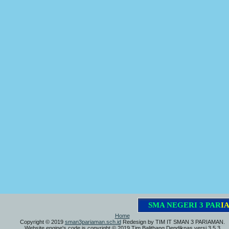
S
M
A
N
E
G
E
R
I
3
P
A
R
I
A
M
Home
Copyright © 2019
sman3pariaman.sch.id
Redesign by TIM IT SMAN 3 PARIAMAN.
Website engine's code is copyright © 2019 Tim Balitbang Depdiknas versi 3.5.3