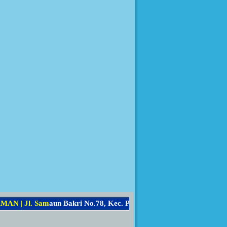
A
N
|
J
l
.
S
a
m
a
u
n
B
a
k
r
i
N
o
.
7
8
,
K
e
c
.
P
a
r
i
a
m
a
n
S
e
l
a
t
a
n
,
K
o
t
a
P
a
r
i
a
m
a