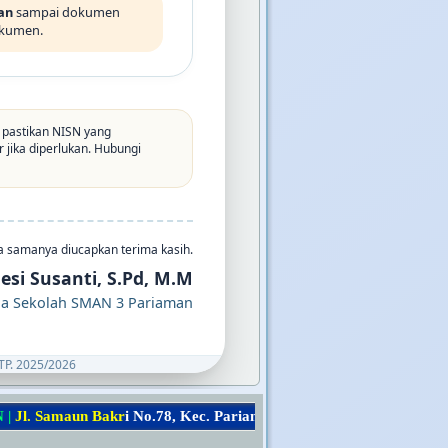
an
sampai dokumen
dokumen.
 pastikan NISN yang
jika diperlukan. Hubungi
a samanya diucapkan terima kasih.
esi Susanti, S.Pd, M.M
la Sekolah SMAN 3 Pariaman
P. 2025/2026
a
m
a
u
n
B
a
k
r
i
N
o
.
7
8
,
K
e
c
.
P
a
r
i
a
m
a
n
S
e
l
a
t
a
n
,
K
o
t
a
P
a
r
i
a
m
a
n
,
P
r
o
v
i