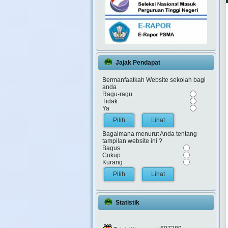
Jajak Pendapat
Bermanfaatkah Website sekolah bagi
anda
Ragu-ragu
Tidak
Ya
Lihat
Bagaimana menurut Anda tentang
tampilan website ini ?
Bagus
Cukup
Kurang
Lihat
Statistik