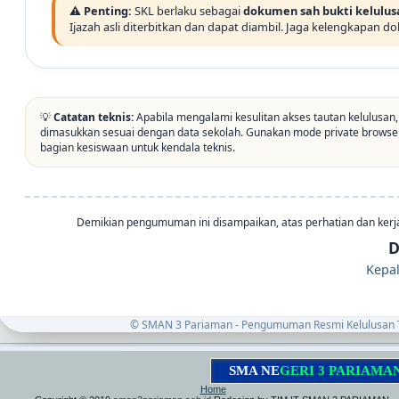
⚠️ Penting:
SKL berlaku sebagai
dokumen sah bukti kelulus
Ijazah asli diterbitkan dan dapat diambil. Jaga kelengkapan 
💡
Catatan teknis:
Apabila mengalami kesulitan akses tautan kelulusan,
dimasukkan sesuai dengan data sekolah. Gunakan mode private browser 
bagian kesiswaan untuk kendala teknis.
Demikian pengumuman ini disampaikan, atas perhatian dan kerj
D
Kepa
© SMAN 3 Pariaman - Pengumuman Resmi Kelulusan T
S
M
A
N
E
G
E
R
I
3
P
A
R
I
A
M
A
N
|
J
l
.
S
Home