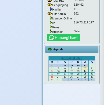
: 607289
Total Hits
: 320462
Pengunjung
: 118
Hari ini
: 162
Hits hari ini
: 0
Member Online
: 216.73.217.177
IP
: -
Proxy
: Safari
Browser
Agenda
07 August 2026
M
S
S
R
K
J
S
26
27
28
29
30
31
1
2
3
4
5
6
7
8
9
10
11
12
13
14
15
16
17
18
19
20
21
22
23
24
25
26
27
28
29
30
31
1
2
3
4
5