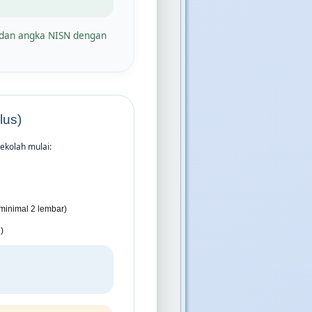
r dan angka NISN dengan
lus)
ekolah mulai:
minimal 2 lembar)
)