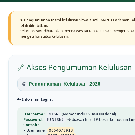
📢
Pengumuman resmi
kelulusan siswa-siswi SMAN 3 Pariaman Ta
telah diterbitkan.
Seluruh siswa diharapkan mengakses tautan kelulusan menggunaka
mengetahui status kelulusan.
🔗 Akses Pengumuman Kelulusan
🌐
Pengumuman_Kelulusan_2026
🔑 Informasi Login :
Username :
(Nomor Induk Siswa Nasional)
NISN
Password :
→ diawali huruf P besar kemudian la
P(NISN)
Contoh :
▪ Username :
0054678913