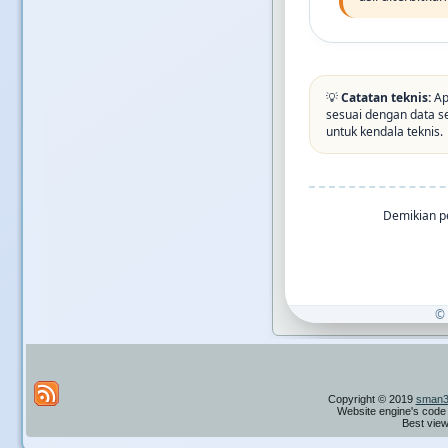
💡
Catatan teknis:
Ap
sesuai dengan data s
untuk kendala teknis.
Demikian p
© 
Copyright © 2019
sman3
Website engine's code 
Best view