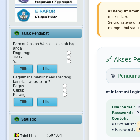
📢
Pengumuman 
diterbitkan.
Seluruh siswa di
mengetahui status
Jajak Pendapat
Bermanfaatkah Website sekolah bagi
anda
Ragu-ragu
🔗 Akses 
Tidak
Ya
Lihat
🌐
Pengumu
Bagaimana menurut Anda tentang
tampilan website ini ?
Bagus
Cukup
🔑 Informasi Login
Kurang
Lihat
Username :
Password :
P
Contoh :
Statistik
▪ Username :
▪ Password :
P
: 607304
Total Hits