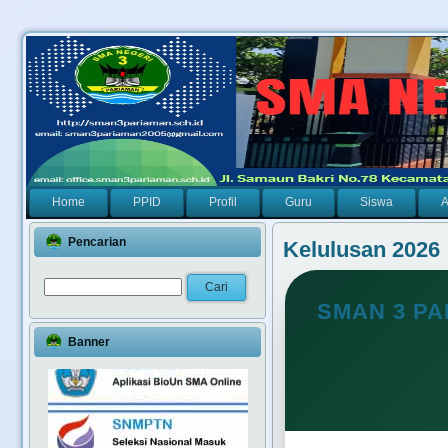
Home
PPID
Profil
Guru
Siswa
A
Pencarian
Kelulusan 2026
SMAN 3 P
Banner