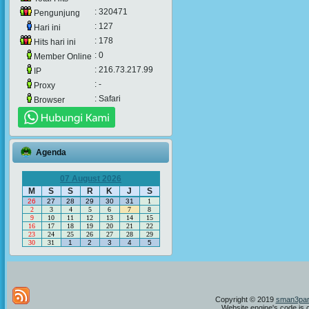
: 320471
Pengunjung
: 127
Hari ini
: 178
Hits hari ini
: 0
Member Online
: 216.73.217.99
IP
: -
Proxy
: Safari
Browser
Agenda
07 August 2026
M
S
S
R
K
J
S
26
27
28
29
30
31
1
2
3
4
5
6
7
8
9
10
11
12
13
14
15
16
17
18
19
20
21
22
23
24
25
26
27
28
29
30
31
1
2
3
4
5
Copyright © 2019
sman3par
Website engine's code is 