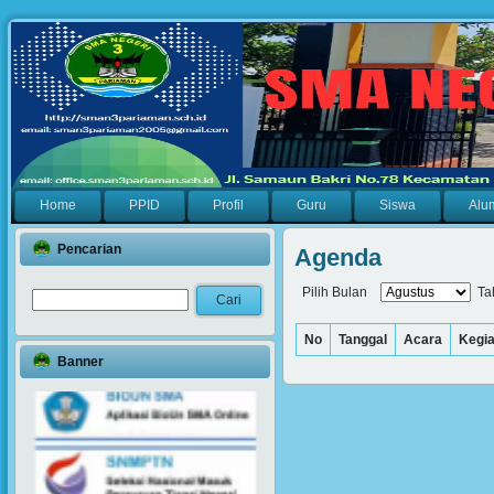
Home
PPID
Profil
Guru
Siswa
Alu
Pencarian
Agenda
Pilih Bulan
Ta
No
Tanggal
Acara
Kegia
Banner