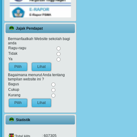
Jajak Pendapat
Bermanfaatkah Website sekolah bagi
anda
Ragu-ragu
Tidak
Ya
Lihat
Bagaimana menurut Anda tentang
tampilan website ini ?
Bagus
Cukup
Kurang
Lihat
Statistik
: 607305
Total Hits