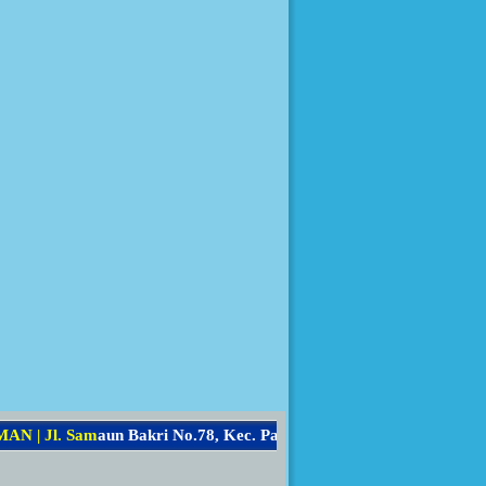
N
|
J
l
.
S
a
m
a
u
n
B
a
k
r
i
N
o
.
7
8
,
K
e
c
.
P
a
r
i
a
m
a
n
S
e
l
a
t
a
n
,
K
o
t
a
P
a
r
i
a
m
a
n