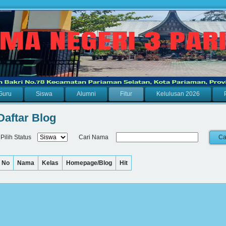
Guru
Siswa
Alumni
Fitur
Kelulusan 2026
Daftar Blog
Pilih Status
Cari Nama
No
Nama
Kelas
Homepage/Blog
Hit