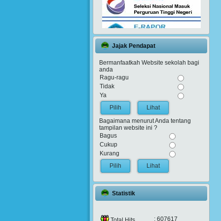
Jajak Pendapat
Bermanfaatkah Website sekolah bagi
anda
Ragu-ragu
Tidak
Ya
Lihat
Bagaimana menurut Anda tentang
tampilan website ini ?
Bagus
Cukup
Kurang
Lihat
Statistik
: 607617
Total Hits