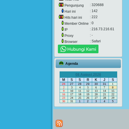
: 320688
Pengunjung
: 142
Hari ini
: 222
Hits hari ini
: 0
Member Online
: 216.73.216.61
IP
: -
Proxy
: Safari
Browser
Agenda
08 August 2026
M
S
S
R
K
J
S
26
27
28
29
30
31
1
2
3
4
5
6
7
8
9
10
11
12
13
14
15
16
17
18
19
20
21
22
23
24
25
26
27
28
29
30
31
1
2
3
4
5