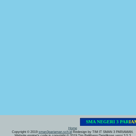
S
M
A
N
E
G
E
R
I
3
P
A
R
I
A
M
A
Home
Copyright © 2019
sman3pariaman.sch.id
Redesign by TIM IT SMAN 3 PARIAMAN.
Website engine's code is copyright © 2019 Tim Balitbang Depdiknas versi 3.5.3