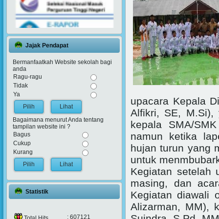
Jajak Pendapat
Bermanfaatkah Website sekolah bagi
anda
Ragu-ragu
Tidak
Ya
upacara Kepala Di
Lihat
Alfikri, SE, M.Si)
Bagaimana menurut Anda tentang
kepala SMA/SMK 
tampilan website ini ?
namun ketika la
Bagus
Cukup
hujan turun yang
Kurang
untuk menmbubarka
Lihat
Kegiatan setelah
masing, dan acara
Statistik
Kegiatan diawali
Alizarman, MM), 
Suindra, S.Pd, MM
: 607121
Total Hits