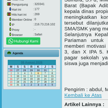
: 320341
Barat (Bapak Adib
Pengunjung
: 177
Hari ini
kepala dinas prop
: 269
Hits hari ini
meningkatkan ko
: 0
Member Online
tersebut dilanju
: 216.73.216.102
IP
SMA/SMK yang men
: -
Proxy
Selanjutnya Kep
: Safari
Browser
Pariaman untuk 
memberi motivasi k
3, dan X IPA 5. 
Agenda
pagar sekolah ya
siswa juga menjadi
06 August 2026
M
S
S
R
K
J
S
26
27
28
29
30
31
1
2
3
4
5
6
7
8
9
10
11
12
13
14
15
16
17
18
19
20
21
22
23
24
25
26
27
28
29
30
31
1
2
3
4
5
Pengirim : abdul,
Kembali ke Atas
Artikel Lainnya :