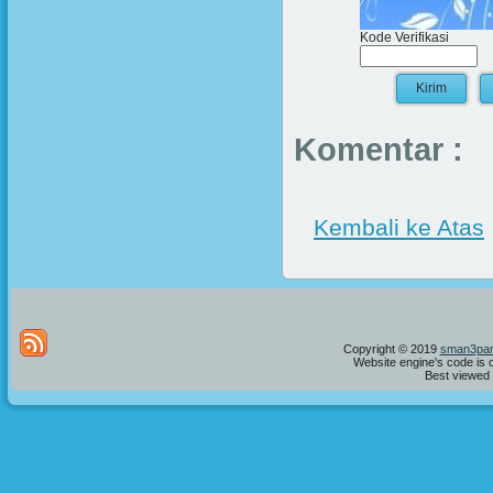
Kode Verifikasi
Komentar :
Kembali ke Atas
Copyright © 2019
sman3par
Website engine's code is 
Best viewed i