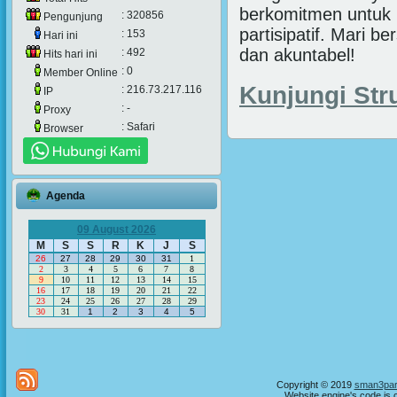
berkomitmen untuk 
: 320856
Pengunjung
partisipatif. Mari
: 153
Hari ini
dan akuntabel!
: 492
Hits hari ini
: 0
Member Online
Kunjungi Str
: 216.73.217.116
IP
: -
Proxy
: Safari
Browser
Agenda
09 August 2026
M
S
S
R
K
J
S
26
27
28
29
30
31
1
2
3
4
5
6
7
8
9
10
11
12
13
14
15
16
17
18
19
20
21
22
23
24
25
26
27
28
29
30
31
1
2
3
4
5
Copyright © 2019
sman3par
Website engine's code is 