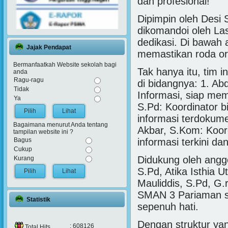
dan profesional!
Dipimpin oleh Desi 
dikomandoi oleh Las
dedikasi. Di bawah 
Jajak Pendapat
memastikan roda org
Bermanfaatkah Website sekolah bagi
Tak hanya itu, tim i
anda
Ragu-ragu
di bidangnya: 1. Ab
Tidak
Informasi, siap mem
Ya
S.Pd: Koordinator b
Lihat
informasi terdokume
Bagaimana menurut Anda tentang
Akbar, S.Kom: Koord
tampilan website ini ?
Bagus
informasi terkini da
Cukup
Didukung oleh angg
Kurang
S.Pd, Atika Isthia U
Lihat
Mauliddis, S.Pd, G.
SMAN 3 Pariaman si
Statistik
sepenuh hati.
Dengan struktur ya
: 608126
Total Hits