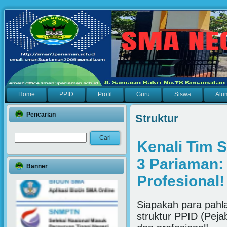
Home
PPID
Profil
Guru
Siswa
Alu
Pencarian
Struktur
Kenali Tim S
3 Pariaman:
Banner
Profesional!
Siapakah para pahla
struktur PPID (Peja