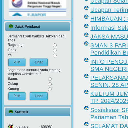
Ucapan Selama
Ucapan Terim
HIMBAUAN : 
Informasi Se
Jajak Pendapat
JAKSA MASU
Bermanfaatkah Website sekolah bagi
anda
SMAN 3 PAR
Ragu-ragu
Tidak
Pendidikan 
Ya
INFO PENGU
Lihat
SMA NEGERI
Bagaimana menurut Anda tentang
tampilan website ini ?
PELAKSANAA
Bagus
SENIN, 28 AP
Cukup
Kurang
KULTUM JUM’
Lihat
TP. 2024/202
Sosialisasi 
Statistik
Pariaman Ta
SELAMAT DA
: 606981
Total Hits