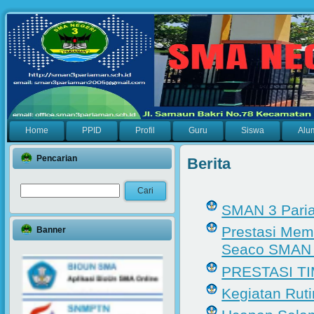
Home
PPID
Profil
Guru
Siswa
Alu
Pencarian
Berita
SMAN 3 Paria
Prestasi Mem
Banner
Seaco SMAN 1
PRESTASI TI
Kegiatan Rut