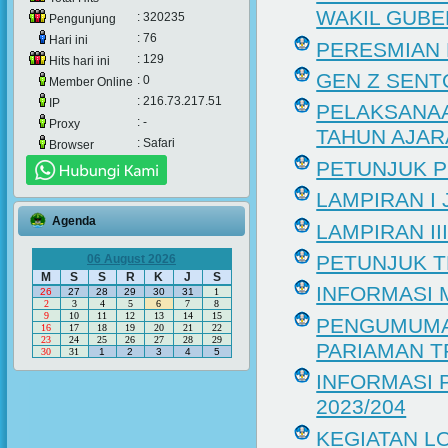
WAKIL GUB
: 320235
Pengunjung
: 76
Hari ini
PERESMIAN
: 129
Hits hari ini
GEN Z SENT
: 0
Member Online
: 216.73.217.51
IP
PELAKSANAA
: -
Proxy
TAHUN AJAR
: Safari
Browser
PETUNJUK P
LAMPIRAN I 
Agenda
LAMPIRAN II
PETUNJUK T
06 August 2026
M
S
S
R
K
J
S
INFORMASI 
26
27
28
29
30
31
1
2
3
4
5
6
7
8
9
10
11
12
13
14
15
PENGUMUMAN
16
17
18
19
20
21
22
23
24
25
26
27
28
29
PARIAMAN TP
30
31
1
2
3
4
5
INFORMASI
2023/204
KEGIATAN L