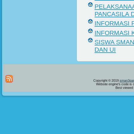
PELAKSANAA
PANCASILA 
INFORMASI 
INFORMASI 
SISWA SMAN
DAN UI
Copyright © 2019
sman3par
Website engine's code is 
Best viewed i