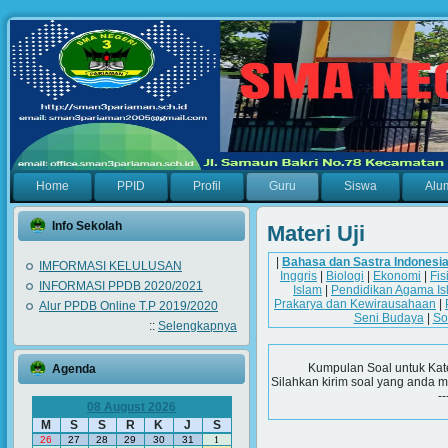
Home
PPID
Profil
Guru
Siswa
Alu
Info Sekolah
Materi Uji
|
Bahasa dan Sastra Indonesi
IMFORMASI KELULUSAN
Inggris
|
Biologi
|
Ekonomi
|
Fis
INFORMASI PPDB 2020/2021
Islam
|
Pendidikan Agama Is
Prakarya dan Kewirausahaan
|
Alur PPDB Online T.P 2019/2020
Seni Budaya
|
So
::
Selengkapnya
Kumpulan Soal untuk Kat
Agenda
Silahkan kirim soal yang anda m
--
08 August 2026
M
S
S
R
K
J
S
26
27
28
29
30
31
1