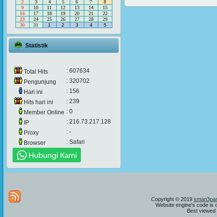
2
3
4
5
6
7
8
9
10
11
12
13
14
15
16
17
18
19
20
21
22
23
24
25
26
27
28
29
30
31
1
2
3
4
5
Statistik
: 607634
Total Hits
: 320702
Pengunjung
: 156
Hari ini
: 239
Hits hari ini
: 0
Member Online
: 216.73.217.128
IP
: -
Proxy
: Safari
Browser
Copyright © 2019
sman3par
Website engine's code is 
Best viewed i