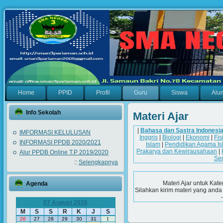
Home
PPID
Profil
Guru
Siswa
Alu
Info Sekolah
Materi Ajar
|
Bahasa dan Sastra Indonesi
IMFORMASI KELULUSAN
Inggris
|
Biologi
|
Ekonomi
|
Fis
INFORMASI PPDB 2020/2021
Islam
|
Pendidikan Agama Is
Prakarya dan Kewirausahaan
|
Alur PPDB Online T.P 2019/2020
Se
::
Selengkapnya
Materi Ajar untuk Kate
Agenda
Silahkan kirim materi yang anda
07 August 2026
M
S
S
R
K
J
S
26
27
28
29
30
31
1