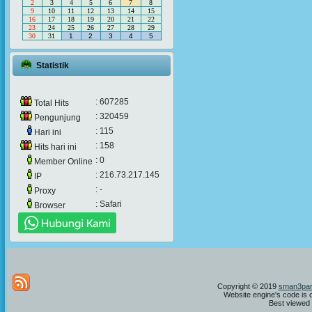
2
3
4
5
6
7
8
9
10
11
12
13
14
15
16
17
18
19
20
21
22
23
24
25
26
27
28
29
30
31
1
2
3
4
5
Statistik
: 607285
Total Hits
: 320459
Pengunjung
: 115
Hari ini
: 158
Hits hari ini
: 0
Member Online
: 216.73.217.145
IP
: -
Proxy
: Safari
Browser
Copyright © 2019
sman3par
Website engine's code is 
Best viewed i